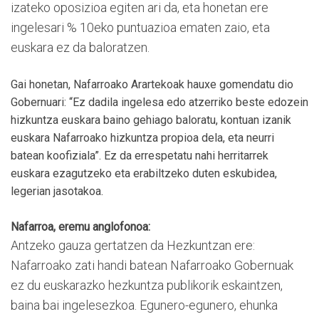
izateko oposizioa egiten ari da, eta honetan ere
ingelesari % 10eko puntuazioa ematen zaio, eta
euskara ez da baloratzen.
Gai honetan, Nafarroako Arartekoak hauxe gomendatu dio
Gobernuari: “Ez dadila ingelesa edo atzerriko beste edozein
hizkuntza euskara baino gehiago baloratu, kontuan izanik
euskara Nafarroako hizkuntza propioa dela, eta neurri
batean koofiziala”. Ez da errespetatu nahi herritarrek
euskara ezagutzeko eta erabiltzeko duten eskubidea,
legerian jasotakoa.
Nafarroa, eremu anglofonoa:
Antzeko gauza gertatzen da Hezkuntzan ere:
Nafarroako zati handi batean Nafarroako Gobernuak
ez du euskarazko hezkuntza publikorik eskaintzen,
baina bai ingelesezkoa. Egunero-egunero, ehunka