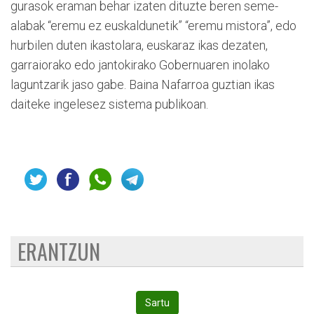
gurasok eraman behar izaten dituzte beren seme-
alabak “eremu ez euskaldunetik” “eremu mistora”, edo
hurbilen duten ikastolara, euskaraz ikas dezaten,
garraiorako edo jantokirako Gobernuaren inolako
laguntzarik jaso gabe. Baina Nafarroa guztian ikas
daiteke ingelesez sistema publikoan.
ERANTZUN
Sartu