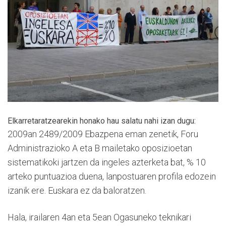
Elkarretaratzearekin honako hau salatu nahi izan dugu:
2009an 2489/2009 Ebazpena eman zenetik, Foru
Administrazioko A eta B mailetako oposizioetan
sistematikoki jartzen da ingeles azterketa bat, % 10
arteko puntuazioa duena, lanpostuaren profila edozein
izanik ere. Euskara ez da baloratzen.
Hala, irailaren 4an eta 5ean Ogasuneko teknikari