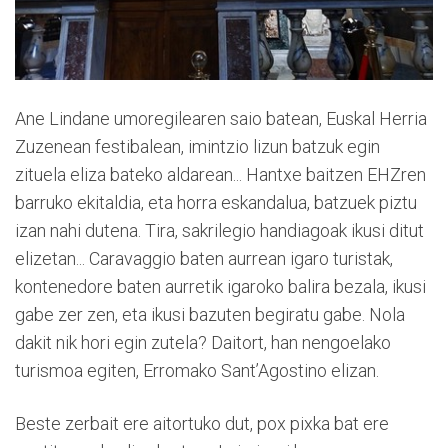
Ane Lindane umoregilearen saio batean, Euskal Herria
Zuzenean festibalean, imintzio lizun batzuk egin
zituela eliza bateko aldarean... Hantxe baitzen EHZren
barruko ekitaldia, eta horra eskandalua, batzuek piztu
izan nahi dutena. Tira, sakrilegio handiagoak ikusi ditut
elizetan... Caravaggio baten aurrean igaro turistak,
kontenedore baten aurretik igaroko balira bezala, ikusi
gabe zer zen, eta ikusi bazuten begiratu gabe. Nola
dakit nik hori egin zutela? Daitort, han nengoelako
turismoa egiten, Erromako Sant’Agostino elizan.
Beste zerbait ere aitortuko dut, pox pixka bat ere