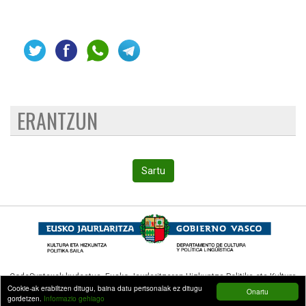
ERANTZUN
Sartu
CodeSyntaxek kudeatua,
Eusko Jaurlaritzaren Hizkuntza Politika eta Kultura
Cookie-ak erabiltzen ditugu, baina datu pertsonalak ez ditugu
Onartu
Sailak (Hizkuntza Politikarako Sailburuordetzak)
diruz lagundua.
gordetzen.
Informazio gehiago