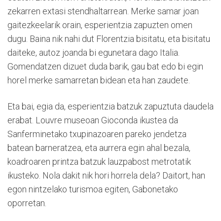
zekarren extasi stendhaltarrean. Merke samar joan
gaitezkeelarik orain, esperientzia zapuzten omen
dugu. Baina nik nahi dut Florentzia bisitatu, eta bisitatu
daiteke, autoz joanda bi egunetara dago Italia.
Gomendatzen dizuet duda barik, gau bat edo bi egin
horel merke samarretan bidean eta han zaudete.
Eta bai, egia da, esperientzia batzuk zapuztuta daudela
erabat. Louvre museoan Gioconda ikustea da
Sanferminetako txupinazoaren pareko jendetza
batean barneratzea, eta aurrera egin ahal bezala,
koadroaren printza batzuk lauzpabost metrotatik
ikusteko. Nola dakit nik hori horrela dela? Daitort, han
egon nintzelako turismoa egiten, Gabonetako
oporretan.