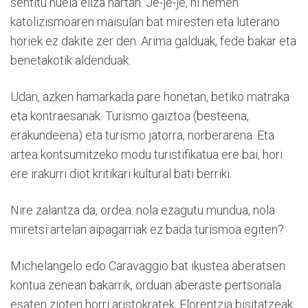
sentitu nuela eliza hartan. Je-je-je, ni hemen
katolizismoaren maisulan bat miresten eta luterano
horiek ez dakite zer den. Arima galduak, fede bakar eta
benetakotik aldenduak.
Udan, azken hamarkada pare honetan, betiko matraka
eta kontraesanak. Turismo gaiztoa (besteena,
erakundeena) eta turismo jatorra, norberarena. Eta
artea kontsumitzeko modu turistifikatua ere bai, hori
ere irakurri diot kritikari kultural bati berriki.
Nire zalantza da, ordea: nola ezagutu mundua, nola
miretsi artelan aipagarriak ez bada turismoa egiten?
Michelangelo edo Caravaggio bat ikustea aberatsen
kontua zenean bakarrik, orduan aberaste pertsonala
esaten zioten horri aristokratek, Florentzia bisitatzeak