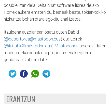
posible izan dela Delta chat software librea delako.
Horrek aukera ematen du, besteak beste, tokian-tokiko
hizkuntza beharretara egokitu ahal izatea.
Itzulpena auzolanean osatu duten Dabid
(
@desertorea@mastodon.eus
) eta Leirek
(
@trikutik@mastodon.eus
)
Mastodonen
adierazi duten
moduan, ekarpenak eta proposamenak egitera
gonbitea luzatzen dute.
ERANTZUN