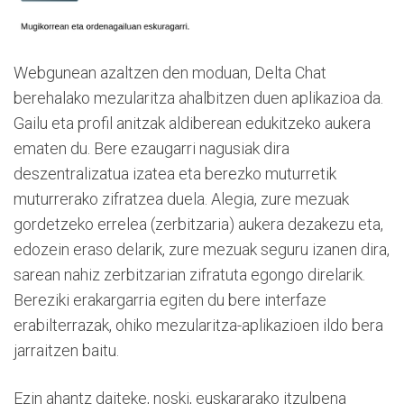
Webgunean azaltzen den moduan, Delta Chat
berehalako mezularitza ahalbitzen duen aplikazioa da.
Gailu eta profil anitzak aldiberean edukitzeko aukera
ematen du. Bere ezaugarri nagusiak dira
deszentralizatua izatea eta berezko muturretik
muturrerako zifratzea duela. Alegia, zure mezuak
gordetzeko errelea (zerbitzaria) aukera dezakezu eta,
edozein eraso delarik, zure mezuak seguru izanen dira,
sarean nahiz zerbitzarian zifratuta egongo direlarik.
Bereziki erakargarria egiten du bere interfaze
erabilterrazak, ohiko mezularitza-aplikazioen ildo bera
jarraitzen baitu.
Ezin ahantz daiteke, noski, euskararako itzulpena