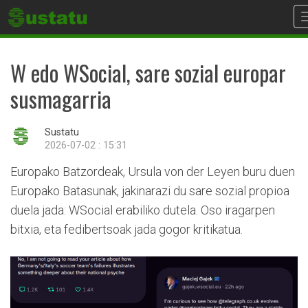
W edo WSocial, sare sozial europar
susmagarria
Sustatu
2026-07-02 : 15:31
Europako Batzordeak, Ursula von der Leyen buru duen
Europako Batasunak, jakinarazi du sare sozial propioa
duela jada: WSocial erabiliko dutela. Oso iragarpen
bitxia, eta fedibertsoak jada gogor kritikatua.