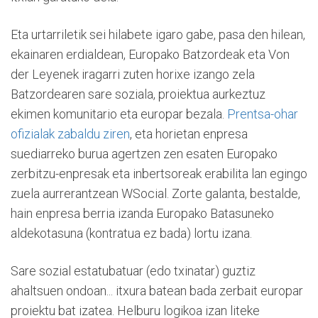
Eta urtarriletik sei hilabete igaro gabe, pasa den hilean,
ekainaren erdialdean, Europako Batzordeak eta Von
der Leyenek iragarri zuten horixe izango zela
Batzordearen sare soziala, proiektua aurkeztuz
ekimen komunitario eta europar bezala.
Prentsa-ohar
ofizialak zabaldu ziren
, eta horietan enpresa
suediarreko burua agertzen zen esaten Europako
zerbitzu-enpresak eta inbertsoreak erabilita lan egingo
zuela aurrerantzean WSocial. Zorte galanta, bestalde,
hain enpresa berria izanda Europako Batasuneko
aldekotasuna (kontratua ez bada) lortu izana.
Sare sozial estatubatuar (edo txinatar) guztiz
ahaltsuen ondoan... itxura batean bada zerbait europar
proiektu bat izatea. Helburu logikoa izan liteke