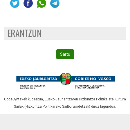
ERANTZUN
Sartu
CodeSyntaxek kudeatua,
Eusko Jaurlaritzaren Hizkuntza Politika eta Kultura
Sailak (Hizkuntza Politikarako Sailburuordetzak)
diruz lagundua.