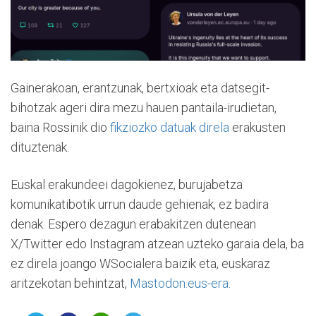
Gainerakoan, erantzunak, bertxioak eta datsegit-
bihotzak ageri dira mezu hauen pantaila-irudietan,
baina Rossinik dio
fikziozko datuak direla
erakusten
dituztenak.
Euskal erakundeei dagokienez, burujabetza
komunikatibotik urrun daude gehienak, ez badira
denak. Espero dezagun erabakitzen dutenean
X/Twitter edo Instagram atzean uzteko garaia dela, ba
ez direla joango WSocialera baizik eta, euskaraz
aritzekotan behintzat,
Mastodon.eus-era
.