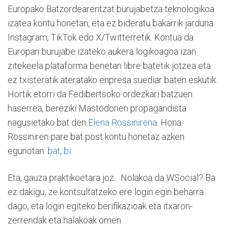
Europako Batzordearentzat burujabetza teknologikoa
izatea kontu honetan, eta ez bideratu bakarrik jarduna
Instagram, TikTok edo X/Twitterretik. Kontua da
Europan burujabe izateko aukera logikoagoa izan
zitekeela plataforma benetan libre batetik jotzea eta
ez txisteratik ateratako enpresa suediar baten eskutik.
Hortik etorri da Fedibertsoko ordezkari batzuen
haserrea, bereziki Mastodonen propagandista
nagusietako bat den
Elena Rossinirena
. Hona
Rossiniren pare bat post kontu honetaz azken
egunotan:
bat
,
bi
.
Eta, gauza praktikoetara joz... Nolakoa da WSocial? Ba
ez dakigu, ze kontsultatzeko ere login egin beharra
dago, eta login egiteko berifikazioak eta itxaron-
zerrendak eta halakoak omen