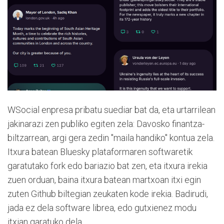
WSocial enpresa pribatu suediar bat da, eta urtarrilean
jakinarazi zen publiko egiten zela: Davosko finantza-
biltzarrean, argi gera zedin "maila handiko" kontua zela.
Itxura batean Bluesky plataformaren softwaretik
garatutako fork edo bariazio bat zen, eta itxura irekia
zuen orduan, baina itxura batean martxoan itxi egin
zuten Github biltegian zeukaten kode irekia. Badirudi,
jada ez dela software librea, edo gutxienez modu
itxian garatuko dela.