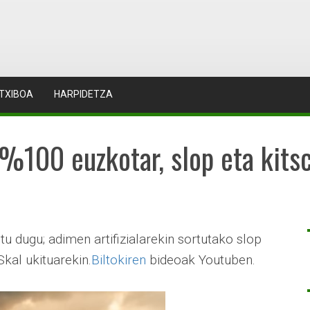
TXIBOA
HARPIDETZA
, %100 euzkotar, slop eta kits
u dugu; adimen artifizialarekin sortutako slop
kal ukituarekin.
Biltokiren
bideoak Youtuben.