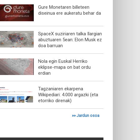
Gure Monetaren billeteen
diseinua ere aukeratu behar da
SpaceX suziriaren talka Ilargian
abuztuaren 5ean: Elon Musk ez
doa barruan
Nola egin Euskal Herriko
eklipse-mapa on bat ordu
erdian
Tagzaniaren ekarpena
Wikipediari: 4.000 argazki (eta
etorriko direnak)
»»
Jardun osoa