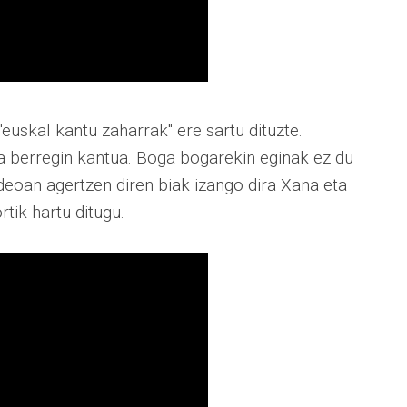
euskal kantu zaharrak" ere sartu dituzte.
a berregin kantua. Boga bogarekin eginak ez du
ideoan agertzen diren biak izango dira Xana eta
rtik hartu ditugu.