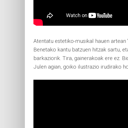
Atentatu estetiko-musikal hauen artean "
Benetako kantu batzuen hitzak sartu, et
barkaziorik. Tira, gainerakoak ere ez. B
Julen agian, goiko ilustrazio irudirako ho