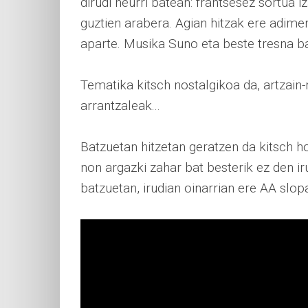
dirudi neurri batean: frantsesez sortua iz
guztien arabera. Agian hitzak ere adimen 
aparte. Musika Suno eta beste tresna ba
Tematika kitsch nostalgikoa da, artzain
arrantzaleak...
Batzuetan hitzetan geratzen da kitsch ho
non argazki zahar bat besterik ez den iru
batzuetan, irudian oinarrian ere AA slo