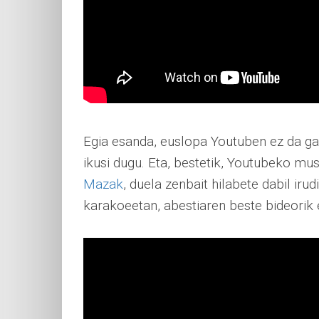
Egia esanda, euslopa Youtuben ez da ga
ikusi dugu. Eta, bestetik, Youtubeko mus
Mazak
, duela zenbait hilabete dabil iru
karakoeetan, abestiaren beste bideorik 