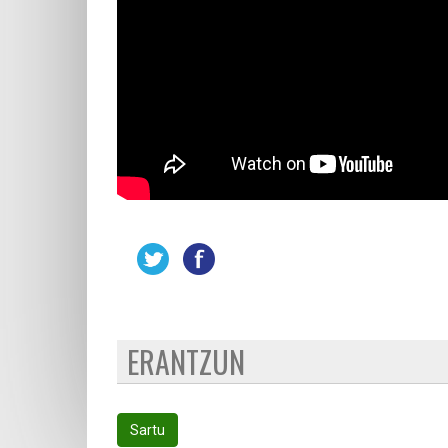
ERANTZUN
Sartu