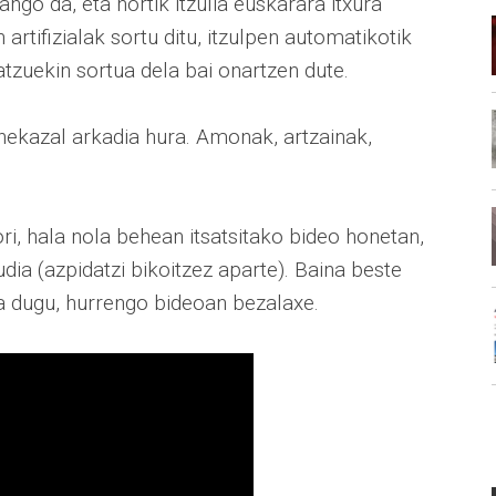
ango da, eta hortik itzulia euskarara itxura
artifizialak sortu ditu, itzulpen automatikotik
tzuekin sortua dela bai onartzen dute.
-nekazal arkadia hura. Amonak, artzainak,
ri, hala nola behean itsatsitako bideo honetan,
dia (azpidatzi bikoitzez aparte). Baina beste
pa dugu, hurrengo bideoan bezalaxe.