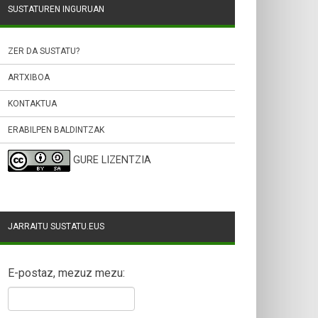
SUSTATUREN INGURUAN
ZER DA SUSTATU?
ARTXIBOA
KONTAKTUA
ERABILPEN BALDINTZAK
GURE LIZENTZIA
JARRAITU SUSTATU.EUS
E-postaz, mezuz mezu: