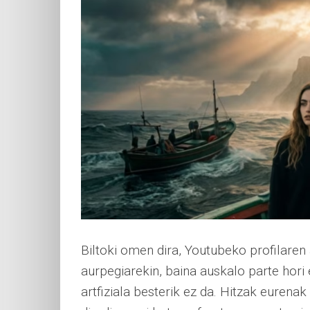
Biltoki omen dira, Youtubeko profilaren 
aurpegiarekin, baina auskalo parte hori
artfiziala besterik ez da. Hitzak eurena