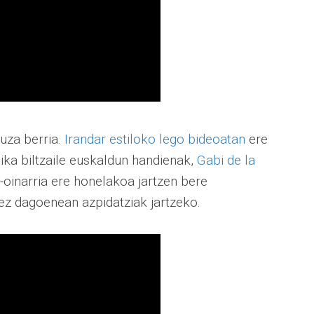
uza berria.
Irandar estiloko lego bideoatan
ere
ika biltzaile euskaldun handienak,
Gabi de la
di-oinarria ere honelakoa jartzen bere
ez dagoenean azpidatziak jartzeko.