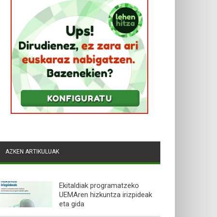
AZKEN ARTIKULUAK
Ekitaldiak programatzeko
UEMAren hizkuntza irizpideak
eta gida