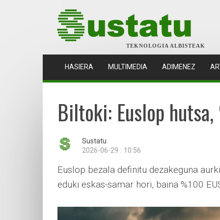
TEKNOLOGIA ALBISTEAK
(CURRENT)
HASIERA
MULTIMEDIA
ADIMENEZ
AR
Biltoki: Euslop hutsa
Sustatu
2026-06-29 : 10:56
Euslop bezala definitu dezakeguna aurkit
eduki eskas-samar hori, baina %100 EUS