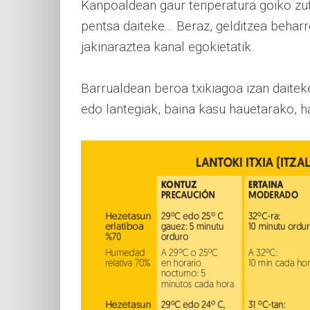
Kanpoaldean gaur tenperatura goiko zu
pentsa daiteke... Beraz, gelditzea beharr
jakinaraztea kanal egokietatik.
Barrualdean beroa txikiagoa izan daitek
edo lantegiak, baina kasu hauetarako,