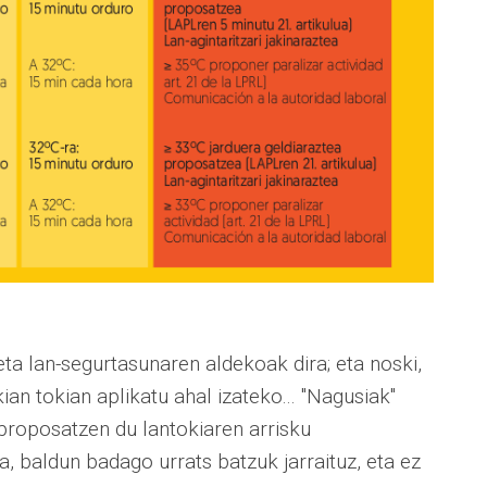
a lan-segurtasunaren aldekoak dira; eta noski,
ian tokian aplikatu ahal izateko... "Nagusiak"
 proposatzen du lantokiaren arrisku
, baldun badago urrats batzuk jarraituz, eta ez