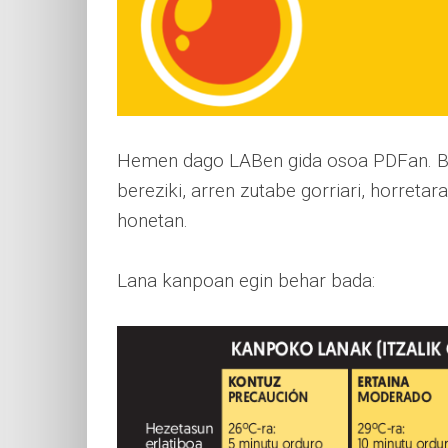
Hemen dago LABen gida osoa PDFan. Bain
bereziki, arren zutabe gorriari, horreta
honetan.
Lana kanpoan egin behar bada: