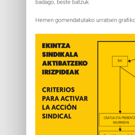
badago, beste batzuk.
Hemen gomendatutako urratsen grafiko