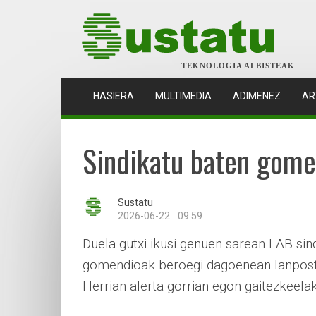
TEKNOLOGIA ALBISTEAK
(CURRENT)
HASIERA
MULTIMEDIA
ADIMENEZ
AR
Sindikatu baten gome
Sustatu
2026-06-22 : 09:59
Duela gutxi ikusi genuen sarean LAB sind
gomendioak beroegi dagoenean lanpostu
Herrian alerta gorrian egon gaitezkeela