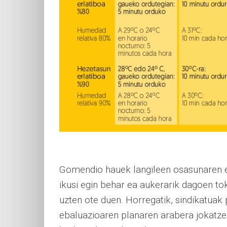
Gomendio hauek langileen osasunaren et
ikusi egin behar ea aukerarik dagoen tok
uzten ote duen. Horregatik, sindikatuak
ebaluazioaren planaren arabera jokatzea