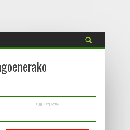
agoenerako
PUBLIZITATEA