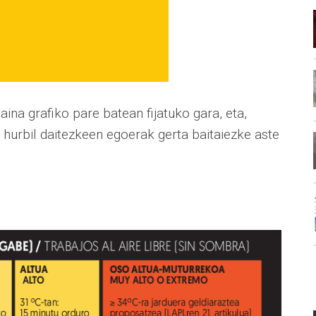
a grafiko pare batean fijatuko gara, eta,
ra hurbil daitezkeen egoerak gerta baitaiezke aste