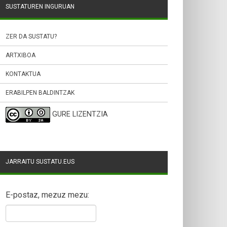
SUSTATUREN INGURUAN
ZER DA SUSTATU?
ARTXIBOA
KONTAKTUA
ERABILPEN BALDINTZAK
GURE LIZENTZIA
JARRAITU SUSTATU.EUS
E-postaz, mezuz mezu: