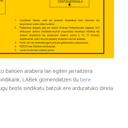
 balioen arabera lan egiten jarraitzera
sindikalik, LABek gomendatzen du
bere
ugu beste sindikatu batzuk ere arduratuko direla