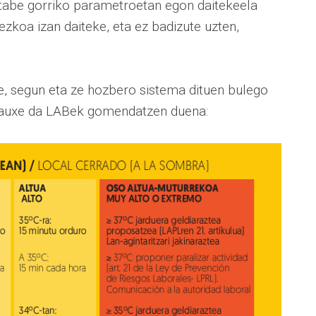
tabe gorriko parametroetan egon daitekeela
ezkoa izan daiteke, eta ez badizute uzten,
e, segun eta ze hozbero sistema dituen bulego
 hauxe da LABek gomendatzen duena: