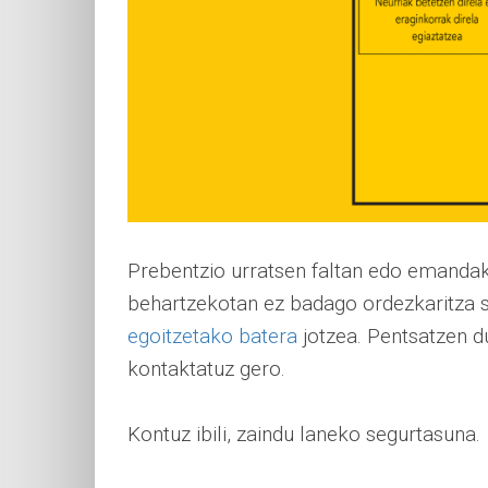
Prebentzio urratsen faltan edo emandako
behartzekotan ez badago ordezkaritza 
egoitzetako batera
jotzea. Pentsatzen d
kontaktatuz gero.
Kontuz ibili, zaindu laneko segurtasuna.