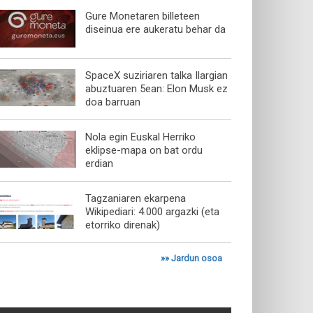
Gure Monetaren billeteen
diseinua ere aukeratu behar da
SpaceX suziriaren talka Ilargian
abuztuaren 5ean: Elon Musk ez
doa barruan
Nola egin Euskal Herriko
eklipse-mapa on bat ordu
erdian
Tagzaniaren ekarpena
Wikipediari: 4.000 argazki (eta
etorriko direnak)
»»
Jardun osoa