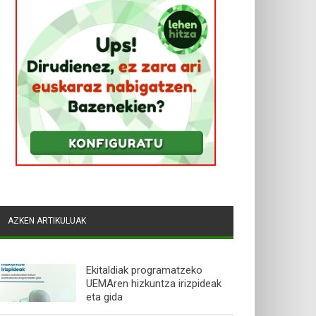
AZKEN ARTIKULUAK
Ekitaldiak programatzeko
UEMAren hizkuntza irizpideak
eta gida