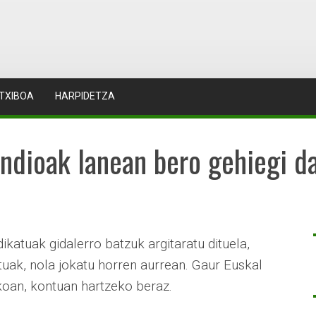
TXIBOA
HARPIDETZA
ndioak lanean bero gehiegi d
ikatuak gidalerro batzuk argitaratu dituela,
ak, nola jokatu horren aurrean. Gaur Euskal
koan, kontuan hartzeko beraz.