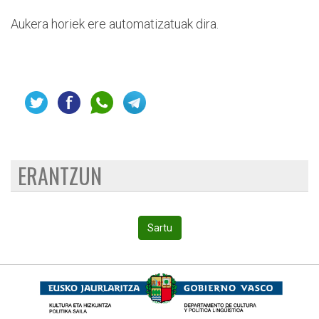
Aukera horiek ere automatizatuak dira.
ERANTZUN
Sartu