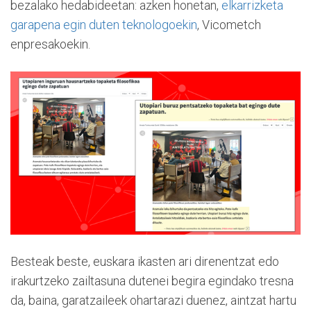
bezalako hedabideetan: azken honetan,
elkarrizketa
garapena egin duten teknologoekin
, Vicometch
enpresakoekin.
Besteak beste, euskara ikasten ari direnentzat edo
irakurtzeko zailtasuna dutenei begira egindako tresna
da, baina, garatzaileek ohartarazi duenez, aintzat hartu