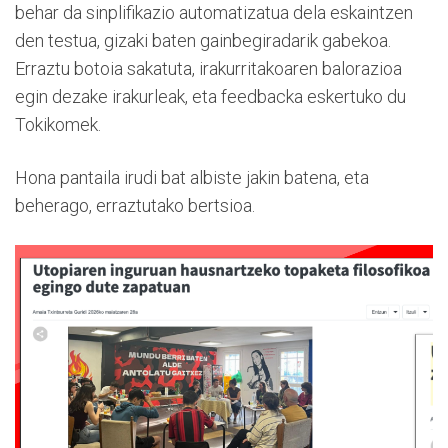
behar da sinplifikazio automatizatua dela eskaintzen
den testua, gizaki baten gainbegiradarik gabekoa.
Erraztu botoia sakatuta, irakurritakoaren balorazioa
egin dezake irakurleak, eta feedbacka eskertuko du
Tokikomek.
Hona pantaila irudi bat albiste jakin batena, eta
beherago, erraztutako bertsioa.