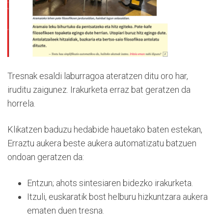
Tresnak esaldi laburragoa ateratzen ditu oro har,
iruditu zaigunez. Irakurketa erraz bat geratzen da
horrela.
Klikatzen baduzu hedabide hauetako baten estekan,
Erraztu aukera beste aukera automatizatu batzuen
ondoan geratzen da:
Entzun; ahots sintesiaren bidezko irakurketa.
Itzuli, euskaratik bost helburu hizkuntzara aukera
ematen duen tresna.