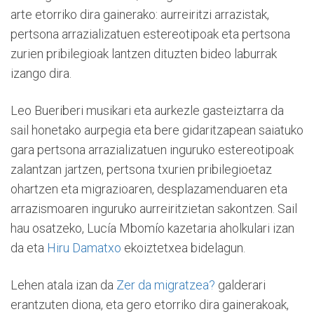
arte etorriko dira gainerako: aurreiritzi arrazistak,
pertsona arrazializatuen estereotipoak eta pertsona
zurien pribilegioak lantzen dituzten bideo laburrak
izango dira.
Leo Bueriberi musikari eta aurkezle gasteiztarra da
sail honetako aurpegia eta bere gidaritzapean saiatuko
gara pertsona arrazializatuen inguruko estereotipoak
zalantzan jartzen, pertsona txurien pribilegioetaz
ohartzen eta migrazioaren, desplazamenduaren eta
arrazismoaren inguruko aurreiritzietan sakontzen. Sail
hau osatzeko, Lucía Mbomío kazetaria aholkulari izan
da eta
Hiru Damatxo
ekoiztetxea bidelagun.
Lehen atala izan da
Zer da migratzea?
galderari
erantzuten diona, eta gero etorriko dira gainerakoak,