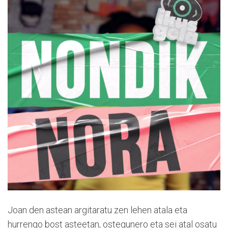
Joan den astean argitaratu zen lehen atala eta
hurrengo bost asteetan, ostegunero eta sei atal osatu