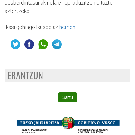
desberdintasunak nola erreproduzitzen dituzten
aztertzeko.
Ikasi gehiago Ikusgelaz
hemen
.
ERANTZUN
Sartu