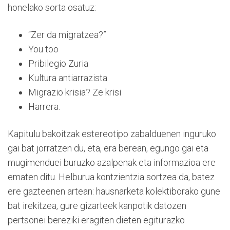
honelako sorta osatuz:
“Zer da migratzea?”
You too
Pribilegio Zuria
Kultura antiarrazista
Migrazio krisia? Ze krisi
Harrera.
Kapitulu bakoitzak estereotipo zabalduenen inguruko
gai bat jorratzen du, eta, era berean, egungo gai eta
mugimenduei buruzko azalpenak eta informazioa ere
ematen ditu. Helburua kontzientzia sortzea da, batez
ere gazteenen artean: hausnarketa kolektiborako gune
bat irekitzea, gure gizarteek kanpotik datozen
pertsonei bereziki eragiten dieten egiturazko