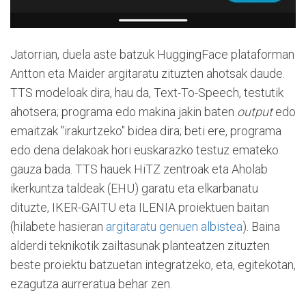
Jatorrian, duela aste batzuk HuggingFace plataforman
Antton eta Maider argitaratu zituzten ahotsak daude.
TTS modeloak dira, hau da, Text-To-Speech, testutik
ahotsera; programa edo makina jakin baten
output
edo
emaitzak "irakurtzeko" bidea dira; beti ere, programa
edo dena delakoak hori euskarazko testuz emateko
gauza bada. TTS hauek HiTZ zentroak eta Aholab
ikerkuntza taldeak (EHU) garatu eta elkarbanatu
dituzte, IKER-GAITU eta ILENIA proiektuen baitan
(hilabete hasieran
argitaratu genuen albistea
). Baina
alderdi teknikotik zailtasunak planteatzen zituzten
beste proiektu batzuetan integratzeko, eta, egitekotan,
ezagutza aurreratua behar zen.