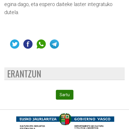
egina dago, eta espero daiteke laster integratuko
dutela.
ERANTZUN
Sartu