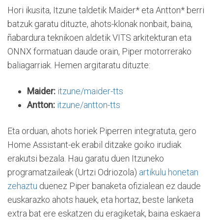
Hori ikusita, Itzune taldetik Maider* eta Antton* berri
batzuk garatu dituzte, ahots-klonak nonbait, baina,
ñabardura teknikoen aldetik VITS arkitekturan eta
ONNX formatuan daude orain, Piper motorrerako
baliagarriak. Hemen argitaratu dituzte:
Maider:
itzune/maider-tts
Antton:
itzune/antton-tts
Eta orduan, ahots horiek Piperren integratuta, gero
Home Assistant-ek erabil ditzake goiko irudiak
erakutsi bezala. Hau garatu duen Itzuneko
programatzaileak (Urtzi Odriozola)
artikulu honetan
zehaztu
duenez Piper banaketa ofizialean ez daude
euskarazko ahots hauek, eta hortaz, beste lanketa
extra bat ere eskatzen du eragiketak, baina eskaera