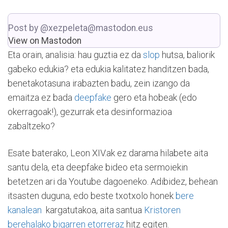
Post by @xezpeleta@mastodon.eus
View on Mastodon
Eta orain, analisia: hau guztia ez da
slop
hutsa, baliorik
gabeko edukia? eta edukia kalitatez handitzen bada,
benetakotasuna irabazten badu, zein izango da
emaitza ez bada
deepfake
gero eta hobeak (edo
okerragoak!), gezurrak eta desinformazioa
zabaltzeko?
Esate baterako, Leon XIV.ak ez darama hilabete aita
santu dela, eta deepfake bideo eta sermoiekin
betetzen ari da Youtube dagoeneko. Adibidez, behean
itsasten duguna, edo beste txotxolo honek
bere
kanalean
kargatutakoa, aita santua
Kristoren
berehalako bigarren etorreraz
hitz egiten.