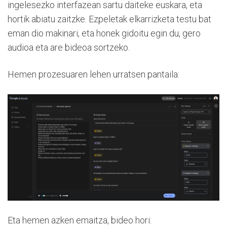
ingelesezko interfazean sartu daiteke euskara, eta
hortik abiatu zaitzke. Ezpeletak elkarrizketa testu bat
eman dio makinari, eta honek gidoitu egin du, gero
audioa eta are bideoa sortzeko.
Hemen prozesuaren lehen urratsen pantaila:
Eta hemen azken emaitza, bideo hori: