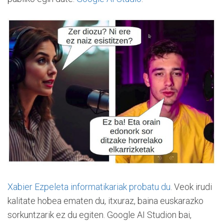
Xabier Ezpeleta informatikariak probatu du
. Veok irudi
kalitate hobea ematen du, itxuraz, baina euskarazko
sorkuntzarik ez du egiten. Google AI Studion bai,