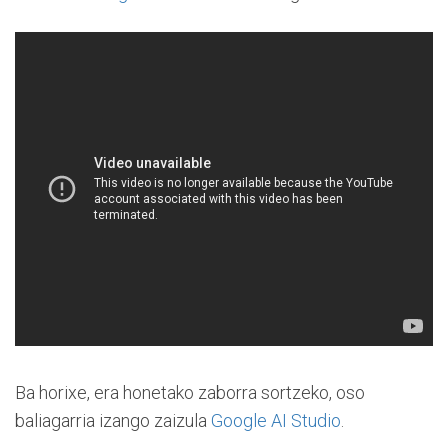
Ba horixe, era honetako zaborra sortzeko, oso
baliagarria izango zaizula
Google AI Studio
.