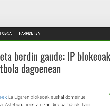
TXIBOA
HARPIDETZA
a eta berdin gaude: IP blokeoa
tbola dagoenean
u-ek
La Ligaren blokeoak euskal domeinuei
a. Asteburu honetan izan dira partiduak, hain