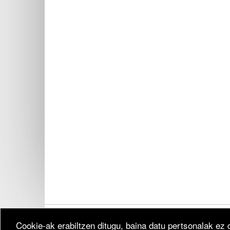
Cookie-ak erabiltzen ditugu, baina datu pertsonalak ez