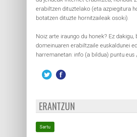
erabiltzen dituztelako (eta azpiegitura
botatzen dituzte hornitzaileak osoki).
Noiz arte iraungo du honek? Ez dakigu, 
domeinuaren erabiltzaile euskaldunei ed
harremanetan: info (a bildua) puntu.eu
ERANTZUN
Sartu