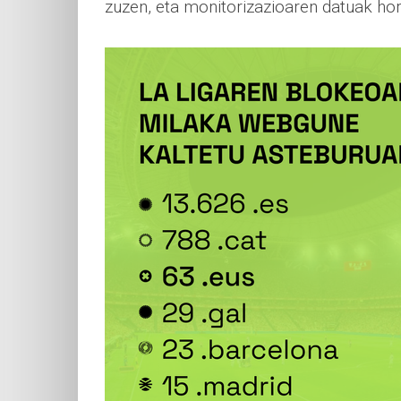
zuzen, eta monitorizazioaren datuak hor