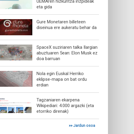
UEMAren hizkuntza irizpideak
eta gida
Gure Monetaren billeteen
diseinua ere aukeratu behar da
SpaceX suziriaren talka Ilargian
abuztuaren 5ean: Elon Musk ez
doa barruan
Nola egin Euskal Herriko
eklipse-mapa on bat ordu
erdian
Tagzaniaren ekarpena
Wikipediari: 4.000 argazki (eta
etorriko direnak)
»»
Jardun osoa