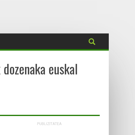
k dozenaka euskal
PUBLIZITATEA