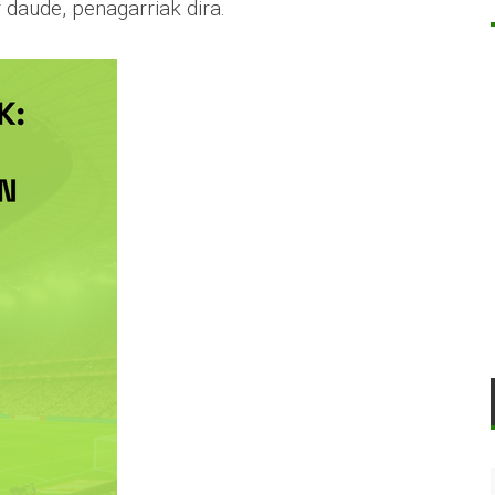
 daude, penagarriak dira.