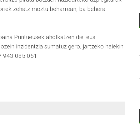
 horiek zehatz moztu beharrean, ba behera
baina Puntueusek aholkatzen die .eus
ozein inzidentzia sumatuz gero, jartzeko haiekin
s / 943 085 051