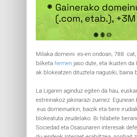
Milaka domeini .es-en ondoan, 788 .cat, 
bilketa
hemen
jaso dute, eta ikusten da 
ak blokeatzen dituztela nagusiki, baina 
La Ligaren aginduz egiten da hau, eusk
estreinakoz jakinarazi zuenez. Egunean 
.eus domeinuekin, baizik eta bere irudia
blokeatuta zeudelako. Bi hilabete berand
Sociedad eta Osasunaren interesak def
du jendeak Internet erabiltzea, nonbait 