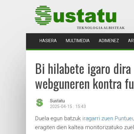
TEKNOLOGIA ALBISTEAK
(CURRENT)
HASIERA
MULTIMEDIA
ADIMENEZ
AR
Bi hilabete igaro dir
webguneren kontra fu
Sustatu
2025-04-15 : 15:43
Duela egun batzuk
iragarri zuen Puntue
eragiten dien kaltea monitorizatuko zuel