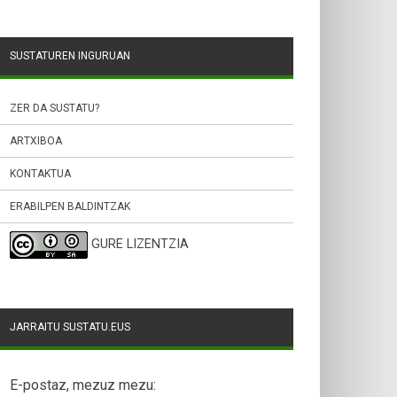
SUSTATUREN INGURUAN
ZER DA SUSTATU?
ARTXIBOA
KONTAKTUA
ERABILPEN BALDINTZAK
GURE LIZENTZIA
JARRAITU SUSTATU.EUS
E-postaz, mezuz mezu: