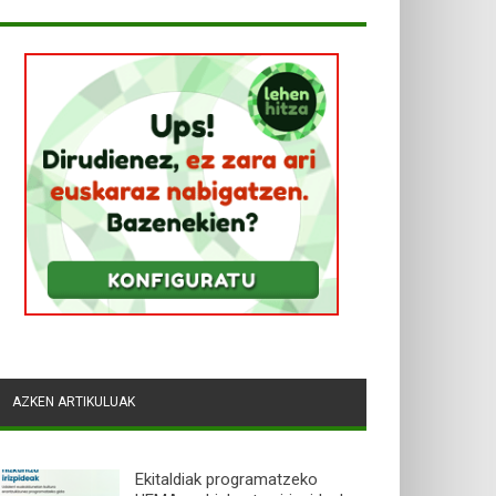
AZKEN ARTIKULUAK
Ekitaldiak programatzeko