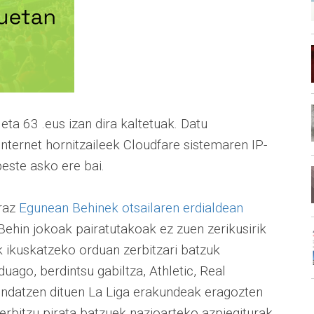
eta 63 .eus izan dira kaltetuak. Datu
Internet hornitzaileek Cloudfare sistemaren IP-
beste asko ere bai.
araz
Egunean Behinek otsailaren erdialdean
Behin jokoak pairatutakoak ez zuen zerikusirik
k ikuskatzeko orduan zerbitzari batzuk
uago, berdintsu gabiltza, Athletic, Real
endatzen dituen La Liga erakundeak eragozten
zerbitzu pirata batzuek nazioarteko azpiegiturak