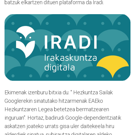
batzuk elkartzen dituen plataforma da Iradi.
Ekimenak izenburu bitxia du: " Hezkuntza Sailak
Googlerekin sinatutako hitzarmenak EAEko
Hezkuntzaren Legea betetzea bermatzearen
inguruan". Hortaz, badirudi Google-dependentziatik
askatzen joateko urrats gisa uler daitekeela hiru
alderdiek sinatua, subirautza digitalaren aldeko