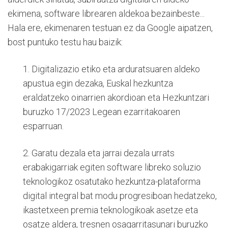
ekimena, software librearen aldekoa bezainbeste...
Hala ere, ekimenaren testuan ez da Google aipatzen,
bost puntuko testu hau baizik:
1. Digitalizazio etiko eta arduratsuaren aldeko
apustua egin dezaka, Euskal hezkuntza
eraldatzeko oinarrien akordioan eta Hezkuntzari
buruzko 17/2023 Legean ezarritakoaren
esparruan.
2. Garatu dezala eta jarrai dezala urrats
erabakigarriak egiten software libreko soluzio
teknologikoz osatutako hezkuntza-plataforma
digital integral bat modu progresiboan hedatzeko,
ikastetxeen premia teknologikoak asetze eta
osatze aldera, tresnen osagarritasunari buruzko