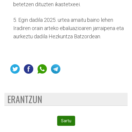
betetzen dituzten ikastetxeei.
5. Egin dadila 2025. urtea amaitu baino lehen
Iradiren orain arteko ebaluazioaren jarraipena eta
aurkeztu dadila Hezkuntza Batzordean.
ERANTZUN
Sartu