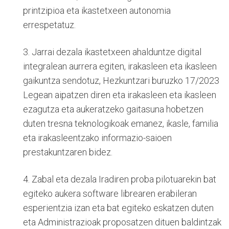
printzipioa eta ikastetxeen autonomia
errespetatuz.
3. Jarrai dezala ikastetxeen ahalduntze digital
integralean aurrera egiten, irakasleen eta ikasleen
gaikuntza sendotuz, Hezkuntzari buruzko 17/2023
Legean aipatzen diren eta irakasleen eta ikasleen
ezagutza eta aukeratzeko gaitasuna hobetzen
duten tresna teknologikoak emanez, ikasle, familia
eta irakasleentzako informazio-saioen
prestakuntzaren bidez.
4. Zabal eta dezala Iradiren proba pilotuarekin bat
egiteko aukera software librearen erabileran
esperientzia izan eta bat egiteko eskatzen duten
eta Administrazioak proposatzen dituen baldintzak