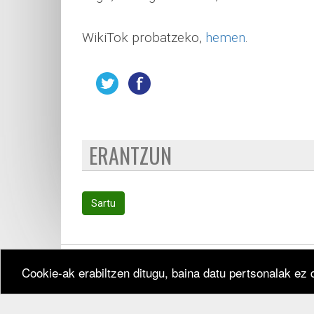
WikiTok probatzeko,
hemen
.
ERANTZUN
Sartu
Cookie-ak erabiltzen ditugu, baina datu pertsonalak ez