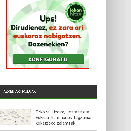
AZKEN ARTIKULUAK
Ezkoze, Lixoze, Jeztaze eta
Eskiula: herri hauek Tagzanian
kokatzeko zalantzak