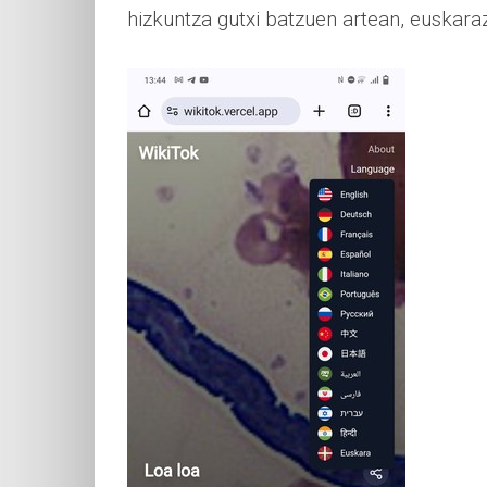
hizkuntza gutxi batzuen artean, euskara