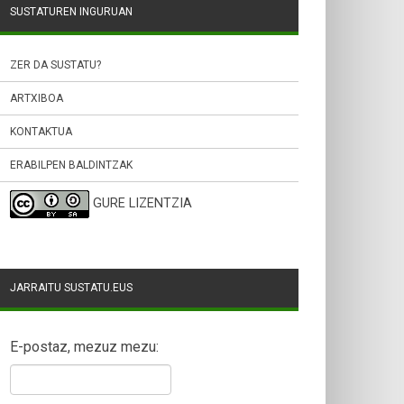
SUSTATUREN INGURUAN
ZER DA SUSTATU?
ARTXIBOA
KONTAKTUA
ERABILPEN BALDINTZAK
GURE LIZENTZIA
JARRAITU SUSTATU.EUS
E-postaz, mezuz mezu: