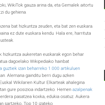
ki, WikiTok gauza arina da, eta Gemalek aitortu
zi du gehiena.
zena bat hizkuntza zeuden, eta bat zen euskara.
aina ez dute euskara kendu. Hala ere, harrituta
ikusteak.
k hizkuntza aukeretan euskarak egon behar
atua dagoelako Wikipediako hainbat
a guztiek izan beharreko 1.000 artikuluen
an. Alemana gainditu berri dugu azken
 Euskal Wikilarien Kultur Elkarteak ahalegina
etan gure posizioa indartzeko. Hemen
azalpenak
berdera pasatzea koxka, edukia osatuz. Aukera
n sartzeko, Top 10 izateko.